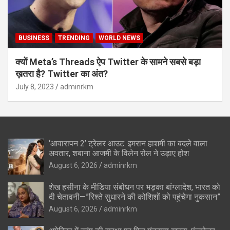
BUSINESS
TRENDING
WORLD NEWS
क्यों Meta’s Threads ऐप Twitter के सामने सबसे बड़ा
ख़तरा है? Twitter का अंत?
July 8, 2023
adminrkm
‘आवारापन 2’ ट्रेलर आउट: इमरान हाशमी का बदले वाला
अवतार, शबाना आजमी के विलेन रोल ने उड़ाए होश
August 6, 2026
adminrkm
शेख हसीना के मीडिया संबोधन पर भड़का बांग्लादेश, भारत को
दी चेतावनी—”रिश्ते सुधारने की कोशिशों को पहुंचेगा नुकसान”
August 6, 2026
adminrkm