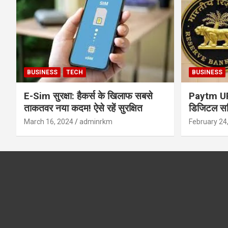
BUSINESS
TECH
BUSINESS
E-Sim सुरक्षा: हैकर्स के खिलाफ सबसे
Paytm UPI 
ताकतवर नया कदम! ऐसे रहें सुरक्षित
डिजिटल सर्
सुरक्षा और
March 16, 2024
adminrkm
February 24