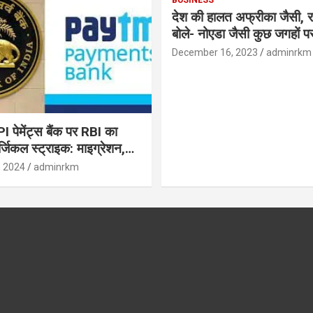
देश की हालत अफ्रीका जैसी, र
बोले- नोएडा जैसी कुछ जगहों पर ही हुआ है
विकास : रघुराम राजन
December 16, 2023
adminrkm
पेमेंट्स बैंक पर RBI का
जिकल स्ट्राइक: माइग्रेशन,
 उपयोगकर्ताओं के लिए सलाह!
, 2024
adminrkm