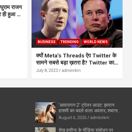
घुराम राजन
BUSINESS
TRENDING
WORLD NEWS
क्यों Meta’s Threads ऐप Twitter के
सामने सबसे बड़ा ख़तरा है? Twitter का
अंत?
July 8, 2023
adminrkm
‘आवारापन 2’ ट्रेलर आउट: इमरान
हाशमी का बदले वाला अवतार, शबाना
आजमी के विलेन रोल ने उड़ाए होश
August 6, 2026
adminrkm
शेख हसीना के मीडिया संबोधन पर