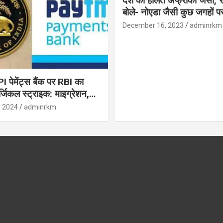
देश की हालत अफ्रीका जैसी, र
बोले- नोएडा जैसी कुछ जगहों पर ही हुआ है
विकास : रघुराम राजन
December 16, 2023
adminrkm
पेमेंट्स बैंक पर RBI का
जिकल स्ट्राइक: माइग्रेशन,
 उपयोगकर्ताओं के लिए सलाह!
, 2024
adminrkm