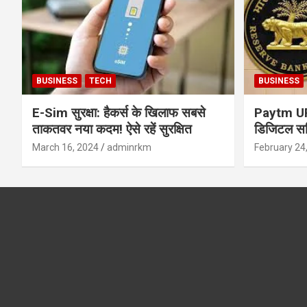
BUSINESS
TECH
BUSINESS
E-Sim सुरक्षा: हैकर्स के खिलाफ सबसे
Paytm UPI 
ताकतवर नया कदम! ऐसे रहें सुरक्षित
डिजिटल सर्
सुरक्षा और
March 16, 2024
adminrkm
February 24