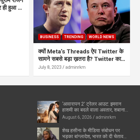
घुराम राजन
BUSINESS
TRENDING
WORLD NEWS
क्यों Meta’s Threads ऐप Twitter के
सामने सबसे बड़ा ख़तरा है? Twitter का
अंत?
July 8, 2023
adminrkm
‘आवारापन 2’ ट्रेलर आउट: इमरान
हाशमी का बदले वाला अवतार, शबाना
आजमी के विलेन रोल ने उड़ाए होश
August 6, 2026
adminrkm
शेख हसीना के मीडिया संबोधन पर
भड़का बांग्लादेश, भारत को दी चेतावनी