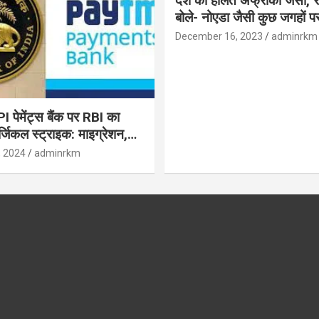
देश की हालत अफ्रीका जैसी, र
बोले- नोएडा जैसी कुछ जगहों पर ही हुआ है
विकास : रघुराम राजन
December 16, 2023
adminrkm
पेमेंट्स बैंक पर RBI का
जिकल स्ट्राइक: माइग्रेशन,
 उपयोगकर्ताओं के लिए सलाह!
, 2024
adminrkm