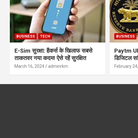
BUSINESS
TECH
BUSINESS
E-Sim सुरक्षा: हैकर्स के खिलाफ सबसे
Paytm UPI 
ताकतवर नया कदम! ऐसे रहें सुरक्षित
डिजिटल सर्
सुरक्षा और
March 16, 2024
adminrkm
February 24