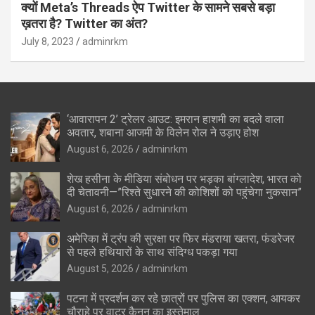
क्यों Meta’s Threads ऐप Twitter के सामने सबसे बड़ा
ख़तरा है? Twitter का अंत?
July 8, 2023
adminrkm
‘आवारापन 2’ ट्रेलर आउट: इमरान हाशमी का बदले वाला
अवतार, शबाना आजमी के विलेन रोल ने उड़ाए होश
August 6, 2026
adminrkm
शेख हसीना के मीडिया संबोधन पर भड़का बांग्लादेश, भारत को
दी चेतावनी—”रिश्ते सुधारने की कोशिशों को पहुंचेगा नुकसान”
August 6, 2026
adminrkm
अमेरिका में ट्रंप की सुरक्षा पर फिर मंडराया खतरा, फंडरेजर
से पहले हथियारों के साथ संदिग्ध पकड़ा गया
August 5, 2026
adminrkm
पटना में प्रदर्शन कर रहे छात्रों पर पुलिस का एक्शन, आयकर
चौराहे पर वाटर कैनन का इस्तेमाल