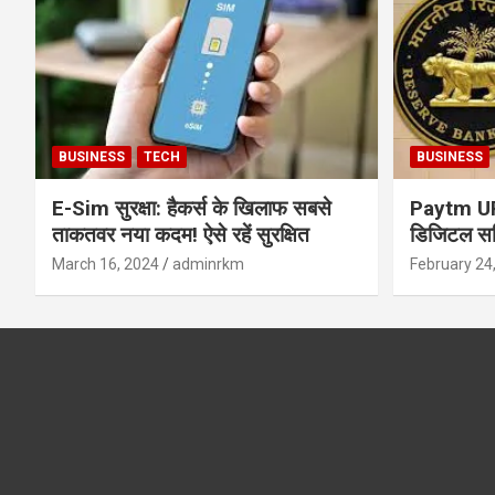
BUSINESS
TECH
BUSINESS
E-Sim सुरक्षा: हैकर्स के खिलाफ सबसे
Paytm UPI 
ताकतवर नया कदम! ऐसे रहें सुरक्षित
डिजिटल सर्
सुरक्षा और
March 16, 2024
adminrkm
February 24