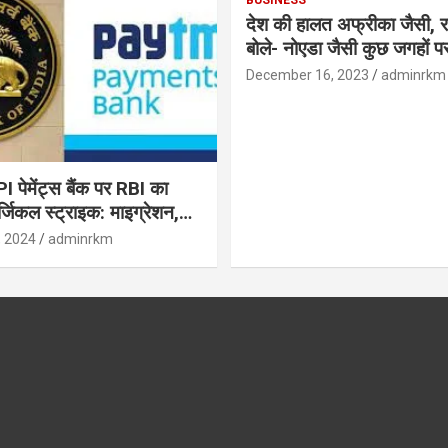
देश की हालत अफ्रीका जैसी, र
बोले- नोएडा जैसी कुछ जगहों पर ही हुआ है
विकास : रघुराम राजन
December 16, 2023
adminrkm
पेमेंट्स बैंक पर RBI का
जिकल स्ट्राइक: माइग्रेशन,
 उपयोगकर्ताओं के लिए सलाह!
, 2024
adminrkm