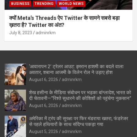
BUSINESS
TRENDING
WORLD NEWS
क्यों Meta’s Threads ऐप Twitter के सामने सबसे बड़ा
ख़तरा है? Twitter का अंत?
July 8, 2023
adminrkm
‘आवारापन 2’ ट्रेलर आउट: इमरान हाशमी का बदले वाला
अवतार, शबाना आजमी के विलेन रोल ने उड़ाए होश
August 6, 2026
adminrkm
शेख हसीना के मीडिया संबोधन पर भड़का बांग्लादेश, भारत को
दी चेतावनी—”रिश्ते सुधारने की कोशिशों को पहुंचेगा नुकसान”
August 6, 2026
adminrkm
अमेरिका में ट्रंप की सुरक्षा पर फिर मंडराया खतरा, फंडरेजर
से पहले हथियारों के साथ संदिग्ध पकड़ा गया
August 5, 2026
adminrkm