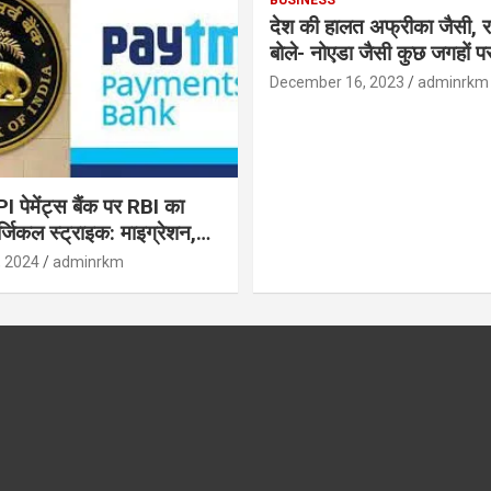
देश की हालत अफ्रीका जैसी, र
बोले- नोएडा जैसी कुछ जगहों पर ही हुआ है
विकास : रघुराम राजन
December 16, 2023
adminrkm
पेमेंट्स बैंक पर RBI का
जिकल स्ट्राइक: माइग्रेशन,
 उपयोगकर्ताओं के लिए सलाह!
, 2024
adminrkm