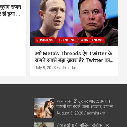
घुराम राजन
BUSINESS
TRENDING
WORLD NEWS
क्यों Meta’s Threads ऐप Twitter के
सामने सबसे बड़ा ख़तरा है? Twitter का
अंत?
July 8, 2023
adminrkm
‘आवारापन 2’ ट्रेलर आउट: इमरान
हाशमी का बदले वाला अवतार, शबाना
आजमी के विलेन रोल ने उड़ाए होश
August 6, 2026
adminrkm
शेख हसीना के मीडिया संबोधन पर