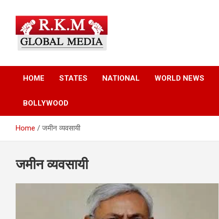
Skip
to
content
Latest Hindi News, Breaking News & Trending Stories from Indi
Latest Hindi News &
and the World
HOME
STATES
NATIONAL
WORLD NEWS
Breaking News – RKM
BOLLYWOOD
Global Media
Home
जमीन व्यवसायी
जमीन व्यवसायी