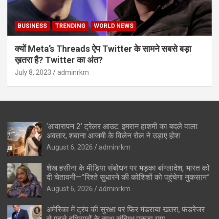
BUSINESS
TRENDING
WORLD NEWS
क्यों Meta’s Threads ऐप Twitter के सामने सबसे बड़ा
ख़तरा है? Twitter का अंत?
July 8, 2023
adminrkm
‘आवारापन 2’ ट्रेलर आउट: इमरान हाशमी का बदले वाला
अवतार, शबाना आजमी के विलेन रोल ने उड़ाए होश
August 6, 2026
adminrkm
शेख हसीना के मीडिया संबोधन पर भड़का बांग्लादेश, भारत को
दी चेतावनी—”रिश्ते सुधारने की कोशिशों को पहुंचेगा नुकसान”
August 6, 2026
adminrkm
अमेरिका में ट्रंप की सुरक्षा पर फिर मंडराया खतरा, फंडरेजर
से पहले हथियारों के साथ संदिग्ध पकड़ा गया