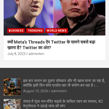
BUSINESS
TRENDING
WORLD NEWS
क्यों Meta’s Threads ऐप Twitter के सामने सबसे बड़ा
ख़तरा है? Twitter का अंत?
July 8, 2023
adminrkm
इस बार सावन का दूसरा सोमवार और भी खास माना जा रहा है,
क्योंकि इसी दिन सोम प्रदोष व्का भी संयोग बन रहा है।
सोमवार के दिन पड़ने वाले प्रदोष व्रत को सोम प्रदोष कहा
August 10, 2026
adminrkm
जाता है और यह व्रत भी भगवान शिव को समर्पित होता है।
धार्मिक मान्यताओं के अनुसार, इस विशेष संयोग में शिवलिंग पर
संसद में गूंजा राम मंदिर चढ़ावे के कथित गबन का मामला, KC
कुछ खास चीजें अर्पित करने से भगवान शिव की कृपा प्राप्त
वेणुगोपाल ने उठाई जांच की मांग
होती है।