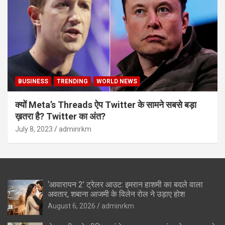
BUSINESS
TRENDING
WORLD NEWS
क्यों Meta’s Threads ऐप Twitter के सामने सबसे बड़ा
ख़तरा है? Twitter का अंत?
July 8, 2023
adminrkm
‘आवारापन 2’ ट्रेलर आउट: इमरान हाशमी का बदले वाला
अवतार, शबाना आजमी के विलेन रोल ने उड़ाए होश
August 6, 2026
adminrkm