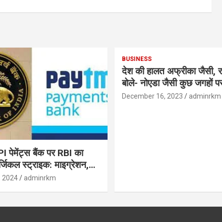
BUSINESS
देश की हालत अफ्रीका जैसी, र
बोले- नोएडा जैसी कुछ जगहों पर ही हुआ है
विकास : रघुराम राजन
December 16, 2023
adminrkm
पेमेंट्स बैंक पर RBI का
जिकल स्ट्राइक: माइग्रेशन,
 उपयोगकर्ताओं के लिए सलाह!
, 2024
adminrkm