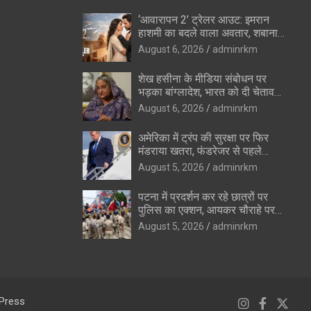
‘आवारापन 2’ ट्रेलर आउट: इमरान
हाशमी का बदले वाला अवतार, शबाना
आजमी के विलेन रोल ने उड़ाए होश
August 6, 2026
adminrkm
शेख हसीना के मीडिया संबोधन पर
भड़का बांग्लादेश, भारत को दी चेतावनी
—”रिश्ते सुधारने की कोशिशों को
August 6, 2026
adminrkm
पहुंचेगा नुकसान”
अमेरिका में ट्रंप की सुरक्षा पर फिर
मंडराया खतरा, फंडरेजर से पहले
हथियारों के साथ संदिग्ध पकड़ा गया
August 5, 2026
adminrkm
पटना में प्रदर्शन कर रहे छात्रों पर
पुलिस का एक्शन, आयकर चौराहे पर
वाटर कैनन का इस्तेमाल
August 5, 2026
adminrkm
Press