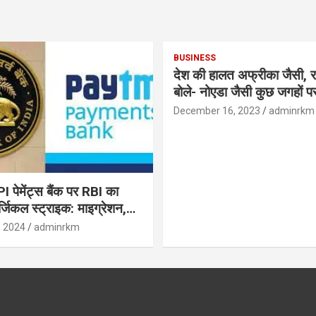
BUSINESS
देश की हालत अफ्रीका जैसी, र
बोले- नोएडा जैसी कुछ जगहों पर ही हुआ है
विकास : रघुराम राजन
December 16, 2023
adminrkm
पेमेंट्स बैंक पर RBI का
जिकल स्ट्राइक: माइग्रेशन,
 उपयोगकर्ताओं के लिए सलाह!
, 2024
adminrkm