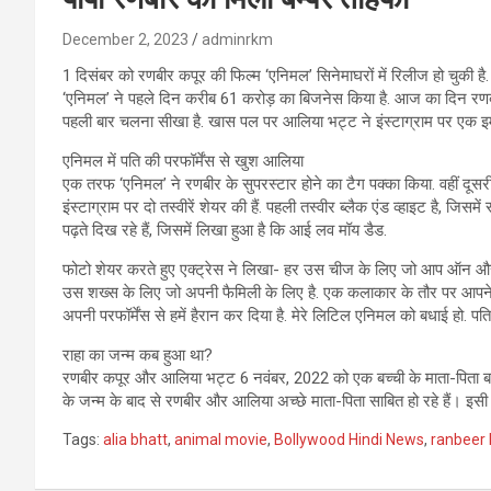
December 2, 2023
adminrkm
1 दिसंबर को रणबीर कपूर की फिल्म ‘एनिमल’ सिनेमाघरों में रिलीज हो चुकी है. 
‘एनिमल’ ने पहले दिन करीब 61 करोड़ का बिजनेस किया है. आज का दिन रणबी
पहली बार चलना सीखा है. खास पल पर आलिया भट्ट ने इंस्टाग्राम पर एक इ
एनिमल में पति की परफॉर्मेंस से खुश आलिया
एक तरफ ‘एनिमल’ ने रणबीर के सुपरस्टार होने का टैग पक्का किया. वहीं द
इंस्टाग्राम पर दो तस्वीरें शेयर की हैं. पहली तस्वीर ब्लैक एंड व्हाइट है, जिसमें
पढ़ते दिख रहे हैं, जिसमें लिखा हुआ है कि आई लव मॉय डैड.
फोटो शेयर करते हुए एक्ट्रेस ने लिखा- हर उस चीज के लिए जो आप ऑन और ऑफ क
उस शख्स के लिए जो अपनी फैमिली के लिए है. एक कलाकार के तौर पर आपने ज
अपनी परफॉर्मेंस से हमें हैरान कर दिया है. मेरे लिटिल एनिमल को बधाई हो. प
राहा का जन्म कब हुआ था?
रणबीर कपूर और आलिया भट्ट 6 नवंबर, 2022 को एक बच्ची के माता-पिता बने।
के जन्म के बाद से रणबीर और आलिया अच्छे माता-पिता साबित हो रहे हैं। इसी 
Tags:
alia bhatt
,
animal movie
,
Bollywood Hindi News
,
ranbeer