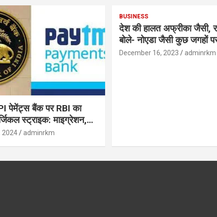
BUSINESS
देश की हालत अफ्रीका जैसी, र
बोले- नोएडा जैसी कुछ जगहों पर ही हुआ है
विकास : रघुराम राजन
December 16, 2023
adminrkm
पेमेंट्स बैंक पर RBI का
जिकल स्ट्राइक: माइग्रेशन,
 उपयोगकर्ताओं के लिए सलाह!
, 2024
adminrkm