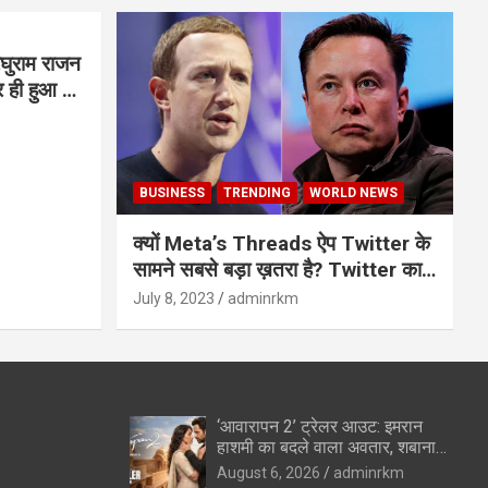
घुराम राजन
BUSINESS
TRENDING
WORLD NEWS
क्यों Meta’s Threads ऐप Twitter के
सामने सबसे बड़ा ख़तरा है? Twitter का
अंत?
July 8, 2023
adminrkm
‘आवारापन 2’ ट्रेलर आउट: इमरान
हाशमी का बदले वाला अवतार, शबाना
आजमी के विलेन रोल ने उड़ाए होश
August 6, 2026
adminrkm