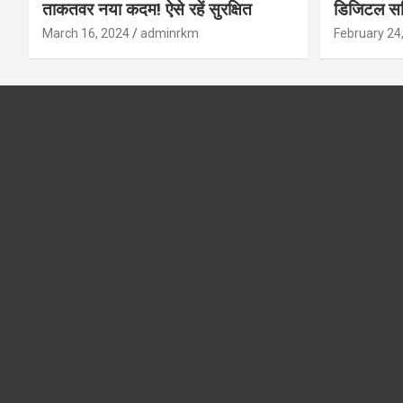
ताकतवर नया कदम! ऐसे रहें सुरक्षित
डिजिटल सर्
सुरक्षा और
March 16, 2024
adminrkm
February 24