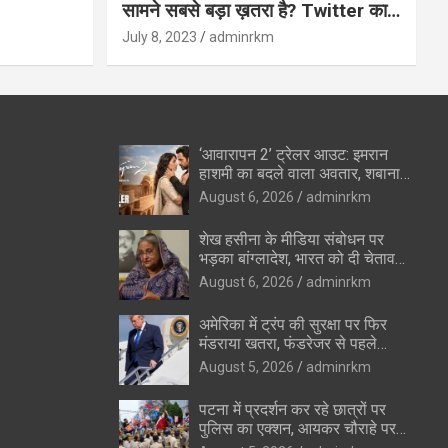
सामने सबसे बड़ा ख़तरा है? Twitter का
अंत?
July 8, 2023
adminrkm
‘आवारापन 2’ ट्रेलर आउट: इमरान
हाशमी का बदले वाला अवतार, शबाना
आजमी के विलेन रोल ने उड़ाए होश
August 6, 2026
adminrkm
शेख हसीना के मीडिया संबोधन पर
भड़का बांग्लादेश, भारत को दी चेतावनी
—”रिश्ते सुधारने की कोशिशों को
August 6, 2026
adminrkm
पहुंचेगा नुकसान”
अमेरिका में ट्रंप की सुरक्षा पर फिर
मंडराया खतरा, फंडरेजर से पहले
हथियारों के साथ संदिग्ध पकड़ा गया
August 5, 2026
adminrkm
पटना में प्रदर्शन कर रहे छात्रों पर
पुलिस का एक्शन, आयकर चौराहे पर
वाटर कैनन का इस्तेमाल