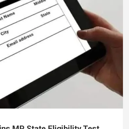
s MP State Eligibility Test