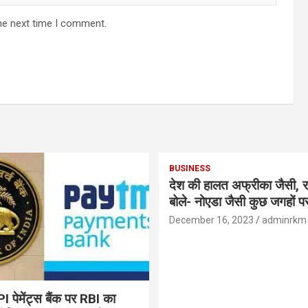
he next time I comment.
BUSINESS
देश की हालत अफ्रीका जैसी, र
बोले- नोएडा जैसी कुछ जगहों पर ही हुआ है
विकास : रघुराम राजन
December 16, 2023
adminrkm
पेमेंट्स बैंक पर RBI का