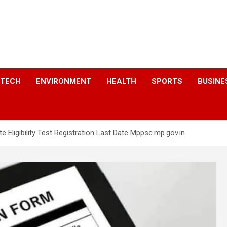
a
TECH
ENVIRONMENT
HEALTH
SPORTS
BUSINE
 Eligibility Test Registration Last Date Mppsc.mp.gov.in