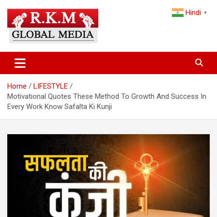
Skip
Hindi
to
▼
content
Latest Hindi News, Breaking News & Trending Stories from India
Latest Hindi News & Breaking
and the World
News – RKM Global Media
Home
LIFESTYLE
Motivational Quotes These Method To Growth And Success In
Every Work Know Safalta Ki Kunji