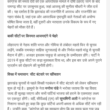
कांग्रेस की ममता देवी को एक आपराधिक मामले में दोषी ठहराए जाने के बाद
रामगढ़ सीट पर उपचुनाव हुआ, जहां आजसू की सुनीता चौधरी ने जीत दर्ज
की। यह दर्शाता है कि झारखंड की राजनीति में अपराध और राजनीति का
गहरा संबंध है, जहां एक ओर आपराधिक पृष्ठभूमि वाले नेताओं को अयोग्य
घोषित किया जाता है, वहीं दूसरी ओर मतदाता उनके विकल्प के रूप में नए
चेहरों को मौका देते हैं।
बाकी सीटों पर किस्मत आजमाएंगे ये चेहरे
लोहरदगा से नेहरू शांति भगत और गोमिया से लंबोदर महतो फिर से चुनाव
लड़ेंगे, जबकि रामचंद्र साहिस जुगसलाई से और निर्मल महतो मांडू से चुनावी
मैदान में होंगे। अजहर इस्लाम पाकुड़ से आजसू के उम्मीदवार होंगे। पार्टी ने
2019 में कुछ सीटों पर कड़ा मुकाबला दिया था, और इस बार उसे अपने पुराने
प्रदर्शन को दोहराने की चुनौती होगी।
विपक्ष में घमासान: सीट बंटवारे पर खींचतान
झारखंड चुनावों से पहले विपक्षी गठबंधन में सीट बंटवारे को लेकर खींचतान
शुरू हो गई है। झामुमो के नेता
मनोज पांडे
ने भरोसा जताया कि यह विवाद
जल्द ही सुलझ जाएगा और सभी पार्टियां भाजपा को हराने के एकमात्र लक्ष्य
पर एकजुट होंगी। वहीं, सीपीआई (एम) की
सुभाषिनी अली
ने कांग्रेस पर
निशाना साधते हुए कहा कि कुछ पार्टियां अपनी क्षमता से अधिक सीटें मांग रही
हैं। उन्होंने कहा, “कांग्रेस को यह समझना होगा कि वह समय चला गया जब