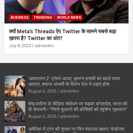
BUSINESS
TRENDING
WORLD NEWS
क्यों Meta’s Threads ऐप Twitter के सामने सबसे बड़ा
ख़तरा है? Twitter का अंत?
July 8, 2023
adminrkm
‘आवारापन 2’ ट्रेलर आउट: इमरान हाशमी का बदले वाला
अवतार, शबाना आजमी के विलेन रोल ने उड़ाए होश
August 6, 2026
adminrkm
शेख हसीना के मीडिया संबोधन पर भड़का बांग्लादेश, भारत को
दी चेतावनी—”रिश्ते सुधारने की कोशिशों को पहुंचेगा नुकसान”
August 6, 2026
adminrkm
अमेरिका में ट्रंप की सुरक्षा पर फिर मंडराया खतरा, फंडरेजर