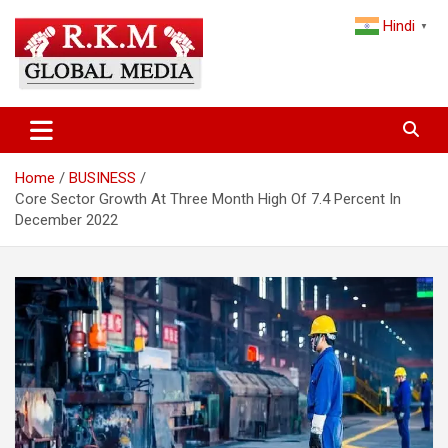
Skip
Hindi
to
▼
content
Latest Hindi News, Breaking News & Trending Stories from India
Latest Hindi News & Breaking
and the World
News – RKM Global Media
Home
BUSINESS
Core Sector Growth At Three Month High Of 7.4 Percent In
December 2022