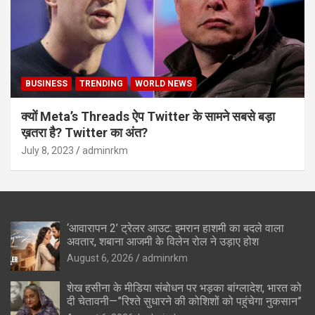
BUSINESS
TRENDING
WORLD NEWS
क्यों Meta’s Threads ऐप Twitter के सामने सबसे बड़ा
ख़तरा है? Twitter का अंत?
July 8, 2023
adminrkm
‘आवारापन 2’ ट्रेलर आउट: इमरान हाशमी का बदले वाला
अवतार, शबाना आजमी के विलेन रोल ने उड़ाए होश
August 6, 2026
adminrkm
शेख हसीना के मीडिया संबोधन पर भड़का बांग्लादेश, भारत को
दी चेतावनी—”रिश्ते सुधारने की कोशिशों को पहुंचेगा नुकसान”