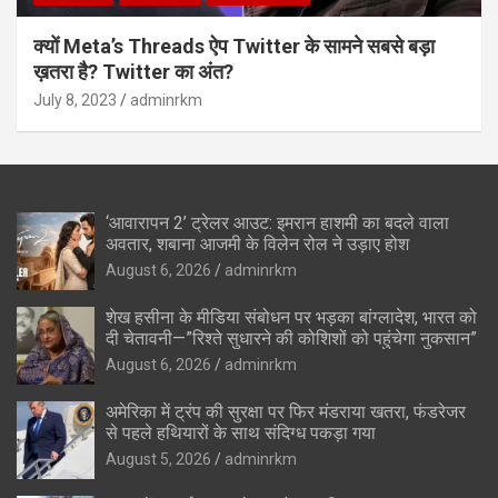
क्यों Meta’s Threads ऐप Twitter के सामने सबसे बड़ा
ख़तरा है? Twitter का अंत?
July 8, 2023
adminrkm
‘आवारापन 2’ ट्रेलर आउट: इमरान हाशमी का बदले वाला
अवतार, शबाना आजमी के विलेन रोल ने उड़ाए होश
August 6, 2026
adminrkm
शेख हसीना के मीडिया संबोधन पर भड़का बांग्लादेश, भारत को
दी चेतावनी—”रिश्ते सुधारने की कोशिशों को पहुंचेगा नुकसान”
August 6, 2026
adminrkm
अमेरिका में ट्रंप की सुरक्षा पर फिर मंडराया खतरा, फंडरेजर
से पहले हथियारों के साथ संदिग्ध पकड़ा गया
August 5, 2026
adminrkm