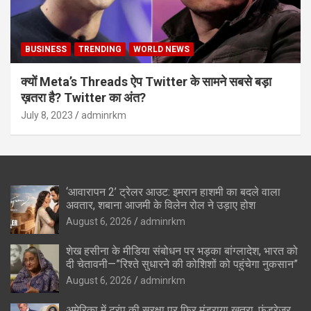
BUSINESS
TRENDING
WORLD NEWS
क्यों Meta’s Threads ऐप Twitter के सामने सबसे बड़ा
ख़तरा है? Twitter का अंत?
July 8, 2023
adminrkm
‘आवारापन 2’ ट्रेलर आउट: इमरान हाशमी का बदले वाला
अवतार, शबाना आजमी के विलेन रोल ने उड़ाए होश
August 6, 2026
adminrkm
शेख हसीना के मीडिया संबोधन पर भड़का बांग्लादेश, भारत को
दी चेतावनी—”रिश्ते सुधारने की कोशिशों को पहुंचेगा नुकसान”
August 6, 2026
adminrkm
अमेरिका में ट्रंप की सुरक्षा पर फिर मंडराया खतरा, फंडरेजर