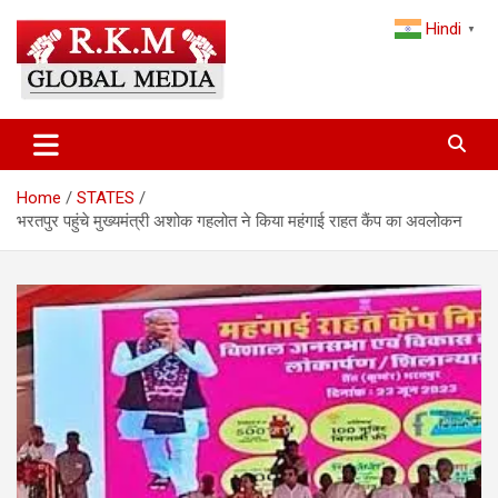
Skip
Hindi
to
▼
content
Latest Hindi News, Breaking News & Trending Stories from India
Latest Hindi News & Breaking
and the World
News – RKM Global Media
Home
STATES
भरतपुर पहुंचे मुख्यमंत्री अशोक गहलोत ने किया महंगाई राहत कैंप का अवलोकन