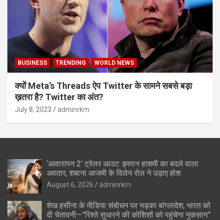
BUSINESS
TRENDING
WORLD NEWS
क्यों Meta’s Threads ऐप Twitter के सामने सबसे बड़ा
ख़तरा है? Twitter का अंत?
July 8, 2023
adminrkm
‘आवारापन 2’ ट्रेलर आउट: इमरान हाशमी का बदले वाला
अवतार, शबाना आजमी के विलेन रोल ने उड़ाए होश
August 6, 2026
adminrkm
शेख हसीना के मीडिया संबोधन पर भड़का बांग्लादेश, भारत को
दी चेतावनी—”रिश्ते सुधारने की कोशिशों को पहुंचेगा नुकसान”