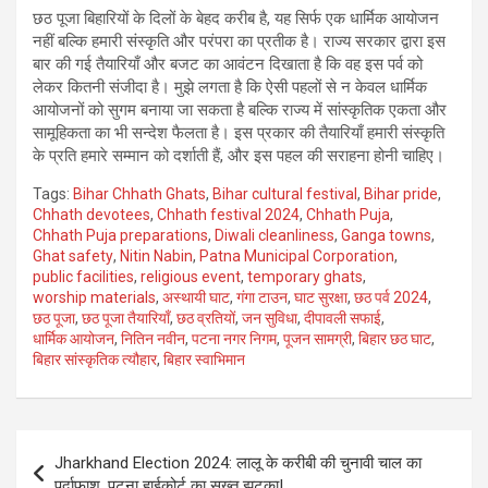
छठ पूजा बिहारियों के दिलों के बेहद करीब है, यह सिर्फ एक धार्मिक आयोजन
नहीं बल्कि हमारी संस्कृति और परंपरा का प्रतीक है। राज्य सरकार द्वारा इस
बार की गई तैयारियाँ और बजट का आवंटन दिखाता है कि वह इस पर्व को
लेकर कितनी संजीदा है। मुझे लगता है कि ऐसी पहलों से न केवल धार्मिक
आयोजनों को सुगम बनाया जा सकता है बल्कि राज्य में सांस्कृतिक एकता और
सामूहिकता का भी सन्देश फैलता है। इस प्रकार की तैयारियाँ हमारी संस्कृति
के प्रति हमारे सम्मान को दर्शाती हैं, और इस पहल की सराहना होनी चाहिए।
Tags:
Bihar Chhath Ghats
,
Bihar cultural festival
,
Bihar pride
,
Chhath devotees
,
Chhath festival 2024
,
Chhath Puja
,
Chhath Puja preparations
,
Diwali cleanliness
,
Ganga towns
,
Ghat safety
,
Nitin Nabin
,
Patna Municipal Corporation
,
public facilities
,
religious event
,
temporary ghats
,
worship materials
,
अस्थायी घाट
,
गंगा टाउन
,
घाट सुरक्षा
,
छठ पर्व 2024
,
छठ पूजा
,
छठ पूजा तैयारियाँ
,
छठ व्रतियों
,
जन सुविधा
,
दीपावली सफाई
,
धार्मिक आयोजन
,
नितिन नवीन
,
पटना नगर निगम
,
पूजन सामग्री
,
बिहार छठ घाट
,
बिहार सांस्कृतिक त्यौहार
,
बिहार स्वाभिमान
Post
Jharkhand Election 2024: लालू के करीबी की चुनावी चाल का
navigation
पर्दाफाश, पटना हाईकोर्ट का सख्त झटका!