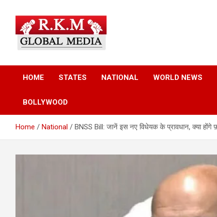
Skip
to
content
Latest Hindi News, Breaking News & Trending Stories from Indi
Latest Hindi News &
and the World
HOME
STATES
NATIONAL
WORLD NEWS
Breaking News – RKM
BOLLYWOOD
Global Media
Home
National
BNSS Bill: जानें इस नए विधेयक के प्रावधान, क्या होंगे फ