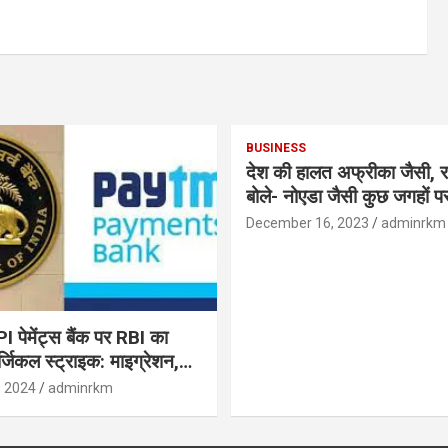
BUSINESS
देश की हालत अफ्रीका जैसी, र
बोले- नोएडा जैसी कुछ जगहों पर ही हुआ है
विकास : रघुराम राजन
December 16, 2023
adminrkm
पेमेंट्स बैंक पर RBI का
जिकल स्ट्राइक: माइग्रेशन,
 उपयोगकर्ताओं के लिए सलाह!
, 2024
adminrkm