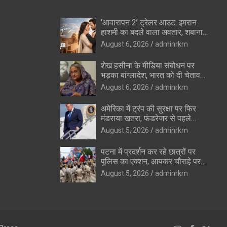
‘आवारापन 2’ ट्रेलर आउट: इमरान
हाशमी का बदले वाला अवतार, शबाना
आजमी के विलेन रोल ने उड़ाए होश
August 6, 2026
adminrkm
शेख हसीना के मीडिया संबोधन पर
भड़का बांग्लादेश, भारत को दी चेतावनी
—”रिश्ते सुधारने की कोशिशों को
August 6, 2026
adminrkm
पहुंचेगा नुकसान”
अमेरिका में ट्रंप की सुरक्षा पर फिर
मंडराया खतरा, फंडरेजर से पहले
हथियारों के साथ संदिग्ध पकड़ा गया
August 5, 2026
adminrkm
पटना में प्रदर्शन कर रहे छात्रों पर
पुलिस का एक्शन, आयकर चौराहे पर
वाटर कैनन का इस्तेमाल
August 5, 2026
adminrkm