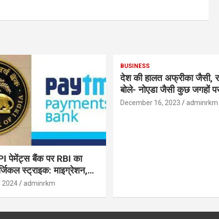
BUSINESS
देश की हालत अफ्रीका जैसी, र
बोले- नोएडा जैसी कुछ जगहों पर ही हुआ है
विकास : रघुराम राजन
December 16, 2023
adminrkm
पेमेंट्स बैंक पर RBI का
जिकल स्ट्राइक: माइग्रेशन,
 उपयोगकर्ताओं के लिए सलाह!
, 2024
adminrkm