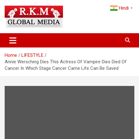
Skip
Hindi
to
▼
content
Latest Hindi News, Breaking News & Trending Stories from India
Latest Hindi News & Breaking
and the World
News – RKM Global Media
Home
LIFESTYLE
Annie Wersching Dies This Actress Of Vampire Dies Died Of
Cancer In Which Stage Cancer Came Life Can Be Saved