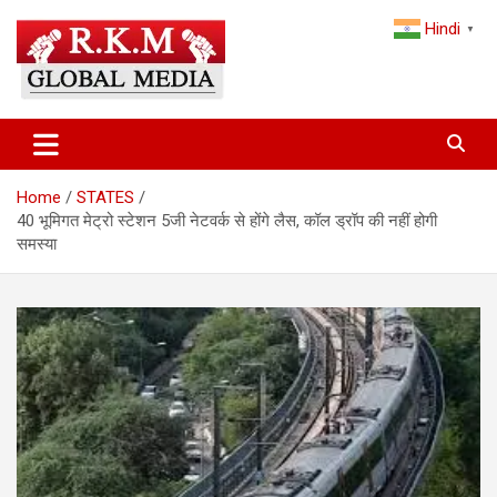
Skip
Hindi
to
▼
content
Latest Hindi News, Breaking News & Trending Stories from India
Latest Hindi News & Breaking
and the World
News – RKM Global Media
Home
STATES
40 भूमिगत मेट्रो स्टेशन 5जी नेटवर्क से होंगे लैस, कॉल ड्रॉप की नहीं होगी
समस्या