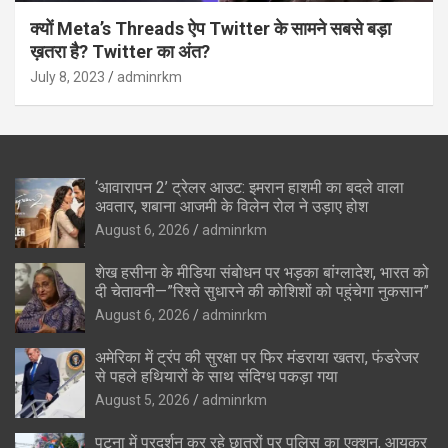
क्यों Meta’s Threads ऐप Twitter के सामने सबसे बड़ा
ख़तरा है? Twitter का अंत?
July 8, 2023
adminrkm
‘आवारापन 2’ ट्रेलर आउट: इमरान हाशमी का बदले वाला
अवतार, शबाना आजमी के विलेन रोल ने उड़ाए होश
August 6, 2026
adminrkm
शेख हसीना के मीडिया संबोधन पर भड़का बांग्लादेश, भारत को
दी चेतावनी—”रिश्ते सुधारने की कोशिशों को पहुंचेगा नुकसान”
August 6, 2026
adminrkm
अमेरिका में ट्रंप की सुरक्षा पर फिर मंडराया खतरा, फंडरेजर
से पहले हथियारों के साथ संदिग्ध पकड़ा गया
August 5, 2026
adminrkm
पटना में प्रदर्शन कर रहे छात्रों पर पुलिस का एक्शन, आयकर