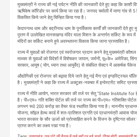
मुख्यमंत्री ने राज्य की नई पर्यटन नीति की जानकारी देते हुए कहा कि काशी व
ऋषिकेष कॉरिडोर पर कार्य किया जा रहा है। जनपद चमोली में माणा गांव से 5
विकसित किये जाने हेतु चिन्हित किया गया है।
केदारनाथ धाम और बद्रीनाथ धाम के पुनर्विकास कार्यों की जानकारी देते हुए मुख्य
पुराण में उल्लेखित मानसखण्ड मंदिर माला मिशन के अन्तर्गत सर्किट के रूप में 4
मंदिरों का सर्किट बनाने हुये अवस्थापना विकास किया जाना प्रस्तावित है।
राज्य में युवाओं को रोजगार एवं स्वरोजगार प्रदान करने हेतु मुख्यमंत्री कौश
माध्यम से युवाओं को विदेशों में विशेषकर जापान, जर्मनी, यू०के० अमेरिका, सिंग
सत्कार, आयुष ( योग, ध्यान तथा आयुर्वेद) से संबंधित सेक्टर में आकर्षक पैके
औद्योगिकी एवं रोजगार को बढ़ावा दिये जाने हेतु नई मैगा एवं इण्डस्ट्रियल पॉल
है। मुख्यमंत्री ने कहा कि राज्य में अक्टूबर-नवम्बर में इन्वेस्टमेंट समिट प्रस्त
राज्य में नीति आयोग, भारत सरकार की तर्ज पर सेतु “State Institu
है। पी०एम० गति शक्ति पोर्टल की तर्ज पर राज्य का पी०एम० गतिशक्ति पोर्ट
लगभग रू0 200 करोड़ का वेंचर फंड स्थापित किया गया है। माननीय प्रधानमंत
योजना, सॉइल हेल्थ कार्ड में शत-प्रतिशत प्रगति एवं प्रधानमंत्री आवास योजना
भारत सरकार के सौर ऊर्जा को प्रोत्साहित करने के विजन के दृष्टिगत सोलर
प्राप्त करने का लक्ष्य रखा गया है।
Tags:
उत्तराखंड
,
एक घंटे की बैठक में कई मुद्दों पर हुई चर्चा
,
पीएम मोदी
,
मुख्यमंत्री श