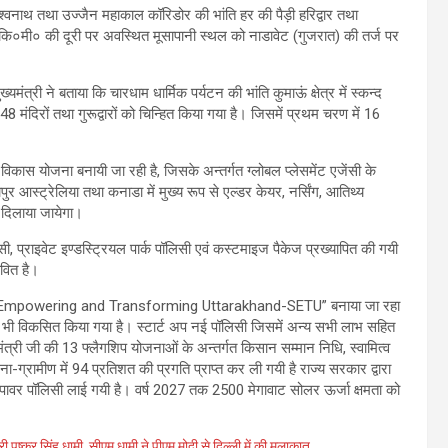
िश्वनाथ तथा उज्जैन महाकाल कॉरिडोर की भांति हर की पैड़ी हरिद्वार तथा
 कि०मी० की दूरी पर अवस्थित मूसापानी स्थल को नाडावेट (गुजरात) की तर्ज पर
मंत्री ने बताया कि चारधाम धार्मिक पर्यटन की भांति कुमाऊं क्षेत्र में स्कन्द
8 मंदिरों तथा गुरूद्वारों को चिन्हित किया गया है। जिसमें प्रथम चरण में 16
ल विकास योजना बनायी जा रही है, जिसके अन्तर्गत ग्लोबल प्लेसमेंट एजेंसी के
ापुर आस्ट्रेलिया तथा कनाडा में मुख्य रूप से एल्डर केयर, नर्सिंग, आतिथ्य
ज दिलाया जायेगा।
िसी, प्राइवेट इण्डस्ट्रियल पार्क पॉलिसी एवं कस्टमाइज पैकेज प्रख्यापित की गयी
ावित है।
te for Empowering and Transforming Uttarakhand-SETU” बनाया जा रहा
ल भी विकसित किया गया है। स्टार्ट अप नई पॉलिसी जिसमें अन्य सभी लाभ सहित
्री जी की 13 फ्लैगशिप योजनाओं के अन्तर्गत किसान सम्मान निधि, स्वामित्व
-ग्रामीण में 94 प्रतिशत की प्रगति प्राप्त कर ली गयी है राज्य सरकार द्वारा
 पावर पॉलिसी लाई गयी है। वर्ष 2027 तक 2500 मेगावाट सोलर ऊर्जा क्षमता को
्री पुष्कर सिंह धामी
,
सीएम धामी ने पीएम मोदी से दिल्ली में की मुलाकात