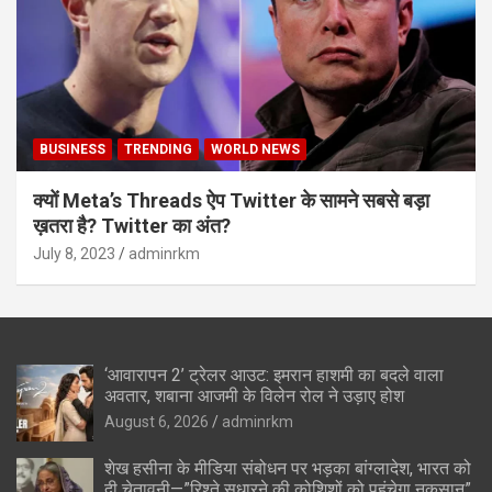
BUSINESS
TRENDING
WORLD NEWS
क्यों Meta’s Threads ऐप Twitter के सामने सबसे बड़ा
ख़तरा है? Twitter का अंत?
July 8, 2023
adminrkm
‘आवारापन 2’ ट्रेलर आउट: इमरान हाशमी का बदले वाला
अवतार, शबाना आजमी के विलेन रोल ने उड़ाए होश
August 6, 2026
adminrkm
शेख हसीना के मीडिया संबोधन पर भड़का बांग्लादेश, भारत को
दी चेतावनी—”रिश्ते सुधारने की कोशिशों को पहुंचेगा नुकसान”