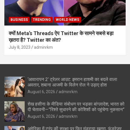
BUSINESS
TRENDING
WORLD NEWS
क्यों Meta’s Threads ऐप Twitter के सामने सबसे बड़ा
ख़तरा है? Twitter का अंत?
July 8, 2023
adminrkm
‘आवारापन 2’ ट्रेलर आउट: इमरान हाशमी का बदले वाला
अवतार, शबाना आजमी के विलेन रोल ने उड़ाए होश
August 6, 2026
adminrkm
शेख हसीना के मीडिया संबोधन पर भड़का बांग्लादेश, भारत को
दी चेतावनी—”रिश्ते सुधारने की कोशिशों को पहुंचेगा नुकसान”
August 6, 2026
adminrkm
अमेरिका में ट्रंप की सुरक्षा पर फिर मंडराया खतरा, फंडरेजर