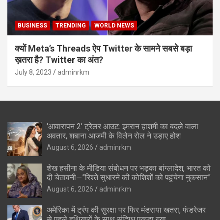
BUSINESS
TRENDING
WORLD NEWS
क्यों Meta’s Threads ऐप Twitter के सामने सबसे बड़ा
ख़तरा है? Twitter का अंत?
July 8, 2023
adminrkm
‘आवारापन 2’ ट्रेलर आउट: इमरान हाशमी का बदले वाला
अवतार, शबाना आजमी के विलेन रोल ने उड़ाए होश
August 6, 2026
adminrkm
शेख हसीना के मीडिया संबोधन पर भड़का बांग्लादेश, भारत को
दी चेतावनी—”रिश्ते सुधारने की कोशिशों को पहुंचेगा नुकसान”
August 6, 2026
adminrkm
अमेरिका में ट्रंप की सुरक्षा पर फिर मंडराया खतरा, फंडरेजर
से पहले हथियारों के साथ संदिग्ध पकड़ा गया