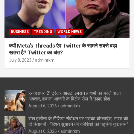
BUSINESS
TRENDING
WORLD NEWS
क्यों Meta’s Threads ऐप Twitter के सामने सबसे बड़ा
ख़तरा है? Twitter का अंत?
July 8, 2023
adminrkm
‘आवारापन 2’ ट्रेलर आउट: इमरान हाशमी का बदले वाला
अवतार, शबाना आजमी के विलेन रोल ने उड़ाए होश
August 6, 2026
adminrkm
शेख हसीना के मीडिया संबोधन पर भड़का बांग्लादेश, भारत को
दी चेतावनी—”रिश्ते सुधारने की कोशिशों को पहुंचेगा नुकसान”
August 6, 2026
adminrkm