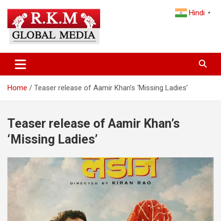
Skip
Hindi
to
▼
content
Latest Hindi News, Breaking News & Trending Stories from India
Latest Hindi News & Breaking
and the World
News – RKM Global Media
Home
Teaser release of Aamir Khan’s ‘Missing Ladies’
Teaser release of Aamir Khan’s
‘Missing Ladies’