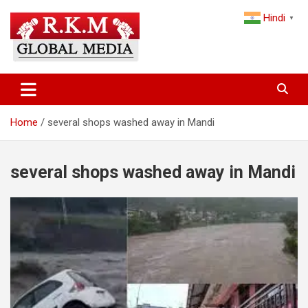
Skip
Hindi
to
▼
content
Latest Hindi News, Breaking News & Trending Stories from India
Latest Hindi News & Breaking
and the World
News – RKM Global Media
Home
several shops washed away in Mandi
several shops washed away in Mandi