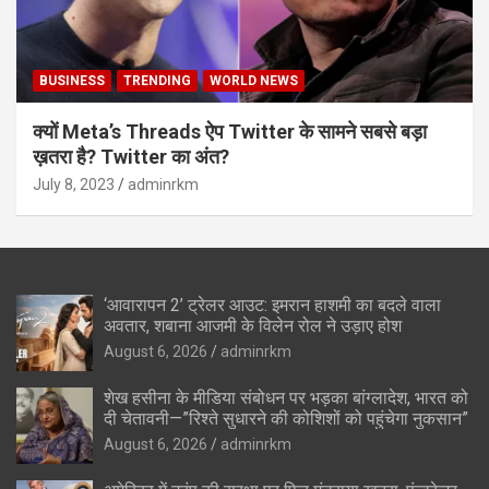
BUSINESS
TRENDING
WORLD NEWS
क्यों Meta’s Threads ऐप Twitter के सामने सबसे बड़ा
ख़तरा है? Twitter का अंत?
July 8, 2023
adminrkm
‘आवारापन 2’ ट्रेलर आउट: इमरान हाशमी का बदले वाला
अवतार, शबाना आजमी के विलेन रोल ने उड़ाए होश
August 6, 2026
adminrkm
शेख हसीना के मीडिया संबोधन पर भड़का बांग्लादेश, भारत को
दी चेतावनी—”रिश्ते सुधारने की कोशिशों को पहुंचेगा नुकसान”
August 6, 2026
adminrkm