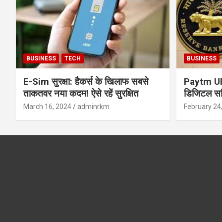
BUSINESS
TECH
BUSINESS
E-Sim सुरक्षा: हैकर्स के खिलाफ सबसे
Paytm UPI 
ताकतवर नया कदम! ऐसे रहें सुरक्षित
डिजिटल सर्
सुरक्षा और
March 16, 2024
adminrkm
February 24