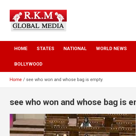
Skip
to
content
Latest Hindi News, Breaking News & Trending Stories from Indi
Latest Hindi News &
and the World
HOME
STATES
NATIONAL
WORLD NEWS
Breaking News – RKM
BOLLYWOOD
Global Media
Home
see who won and whose bag is empty.
see who won and whose bag is e