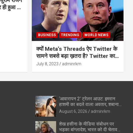
घुराम राजन
BUSINESS
TRENDING
WORLD NEWS
क्यों Meta’s Threads ऐप Twitter के
सामने सबसे बड़ा ख़तरा है? Twitter का
अंत?
July 8, 2023
adminrkm
‘आवारापन 2’ ट्रेलर आउट: इमरान
हाशमी का बदले वाला अवतार, शबाना
आजमी के विलेन रोल ने उड़ाए होश
August 6, 2026
adminrkm
शेख हसीना के मीडिया संबोधन पर
भड़का बांग्लादेश, भारत को दी चेतावनी