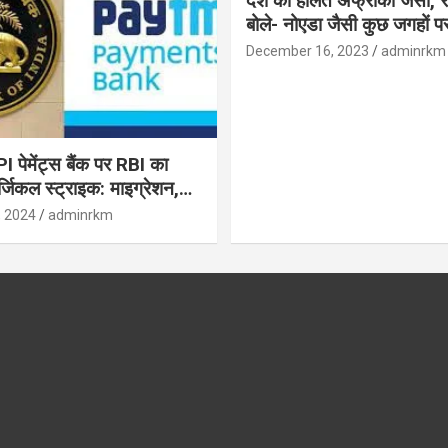
देश की हालत अफ्रीका जैसी, र
बोले- नोएडा जैसी कुछ जगहों पर ही हुआ है
विकास : रघुराम राजन
December 16, 2023
adminrkm
पेमेंट्स बैंक पर RBI का
जिकल स्ट्राइक: माइग्रेशन,
 उपयोगकर्ताओं के लिए सलाह!
, 2024
adminrkm