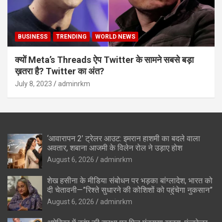
BUSINESS
TRENDING
WORLD NEWS
क्यों Meta’s Threads ऐप Twitter के सामने सबसे बड़ा
ख़तरा है? Twitter का अंत?
July 8, 2023
adminrkm
‘आवारापन 2’ ट्रेलर आउट: इमरान हाशमी का बदले वाला
अवतार, शबाना आजमी के विलेन रोल ने उड़ाए होश
August 6, 2026
adminrkm
शेख हसीना के मीडिया संबोधन पर भड़का बांग्लादेश, भारत को
दी चेतावनी—”रिश्ते सुधारने की कोशिशों को पहुंचेगा नुकसान”
August 6, 2026
adminrkm