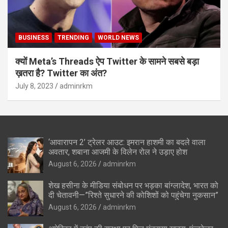
BUSINESS
TRENDING
WORLD NEWS
क्यों Meta’s Threads ऐप Twitter के सामने सबसे बड़ा
ख़तरा है? Twitter का अंत?
July 8, 2023
adminrkm
‘आवारापन 2’ ट्रेलर आउट: इमरान हाशमी का बदले वाला
अवतार, शबाना आजमी के विलेन रोल ने उड़ाए होश
August 6, 2026
adminrkm
शेख हसीना के मीडिया संबोधन पर भड़का बांग्लादेश, भारत को
दी चेतावनी—”रिश्ते सुधारने की कोशिशों को पहुंचेगा नुकसान”
August 6, 2026
adminrkm