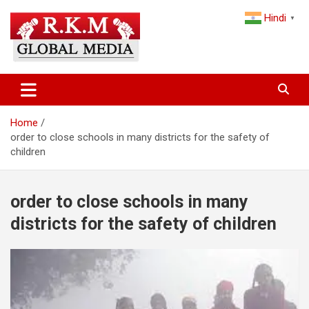
Skip
Hindi
to
▼
content
Latest Hindi News, Breaking News & Trending Stories from India
Latest Hindi News & Breaking
and the World
News – RKM Global Media
Home
order to close schools in many districts for the safety of
children
order to close schools in many
districts for the safety of children