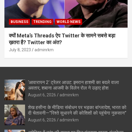
BUSINESS
TRENDING
WORLD NEWS
क्यों Meta’s Threads ऐप Twitter के सामने सबसे बड़ा
ख़तरा है? Twitter का अंत?
July 8, 2023
adminrkm
‘आवारापन 2’ ट्रेलर आउट: इमरान हाशमी का बदले वाला
अवतार, शबाना आजमी के विलेन रोल ने उड़ाए होश
August 6, 2026
adminrkm
शेख हसीना के मीडिया संबोधन पर भड़का बांग्लादेश, भारत को
दी चेतावनी—”रिश्ते सुधारने की कोशिशों को पहुंचेगा नुकसान”
August 6, 2026
adminrkm