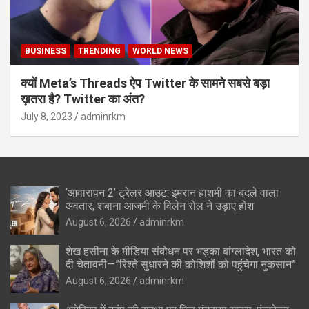
BUSINESS
TRENDING
WORLD NEWS
क्यों Meta’s Threads ऐप Twitter के सामने सबसे बड़ा
ख़तरा है? Twitter का अंत?
July 8, 2023
adminrkm
‘आवारापन 2’ ट्रेलर आउट: इमरान हाशमी का बदले वाला
अवतार, शबाना आजमी के विलेन रोल ने उड़ाए होश
August 6, 2026
adminrkm
शेख हसीना के मीडिया संबोधन पर भड़का बांग्लादेश, भारत को
दी चेतावनी—”रिश्ते सुधारने की कोशिशों को पहुंचेगा नुकसान”
August 6, 2026
adminrkm