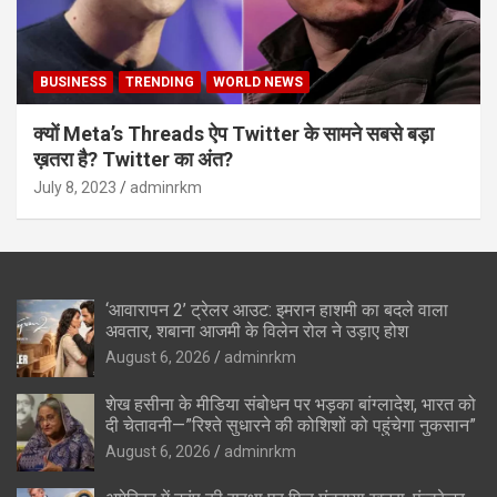
BUSINESS
TRENDING
WORLD NEWS
क्यों Meta’s Threads ऐप Twitter के सामने सबसे बड़ा
ख़तरा है? Twitter का अंत?
July 8, 2023
adminrkm
‘आवारापन 2’ ट्रेलर आउट: इमरान हाशमी का बदले वाला
अवतार, शबाना आजमी के विलेन रोल ने उड़ाए होश
August 6, 2026
adminrkm
शेख हसीना के मीडिया संबोधन पर भड़का बांग्लादेश, भारत को
दी चेतावनी—”रिश्ते सुधारने की कोशिशों को पहुंचेगा नुकसान”
August 6, 2026
adminrkm