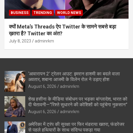
BUSINESS
TRENDING
WORLD NEWS
क्यों Meta’s Threads ऐप Twitter के सामने सबसे बड़ा
ख़तरा है? Twitter का अंत?
July 8, 2023
adminrkm
‘आवारापन 2’ ट्रेलर आउट: इमरान हाशमी का बदले वाला
अवतार, शबाना आजमी के विलेन रोल ने उड़ाए होश
August 6, 2026
adminrkm
शेख हसीना के मीडिया संबोधन पर भड़का बांग्लादेश, भारत को
दी चेतावनी—”रिश्ते सुधारने की कोशिशों को पहुंचेगा नुकसान”
August 6, 2026
adminrkm
अमेरिका में ट्रंप की सुरक्षा पर फिर मंडराया खतरा, फंडरेजर
से पहले हथियारों के साथ संदिग्ध पकड़ा गया