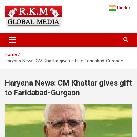
Skip
Hindi
to
▼
content
Latest Hindi News, Breaking News & Trending Stories from India
Latest Hindi News & Breaking
and the World
News – RKM Global Media
Home
Haryana News: CM Khattar gives gift to Faridabad-Gurgaon
Haryana News: CM Khattar gives gift
to Faridabad-Gurgaon