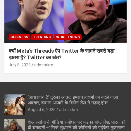
BUSINESS
TRENDING
WORLD NEWS
क्यों Meta’s Threads ऐप Twitter के सामने सबसे बड़ा
ख़तरा है? Twitter का अंत?
July 8, 2023
adminrkm
‘आवारापन 2’ ट्रेलर आउट: इमरान हाशमी का बदले वाला
अवतार, शबाना आजमी के विलेन रोल ने उड़ाए होश
August 6, 2026
adminrkm
शेख हसीना के मीडिया संबोधन पर भड़का बांग्लादेश, भारत को
दी चेतावनी—”रिश्ते सुधारने की कोशिशों को पहुंचेगा नुकसान”