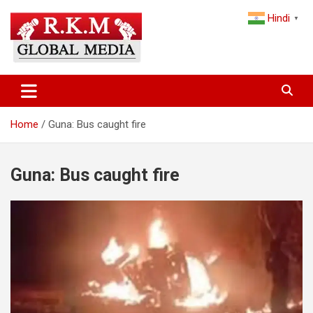
Skip
Hindi
to
▼
content
Latest Hindi News, Breaking News & Trending Stories from India
Latest Hindi News & Breaking
and the World
News – RKM Global Media
Home
Guna: Bus caught fire
Guna: Bus caught fire