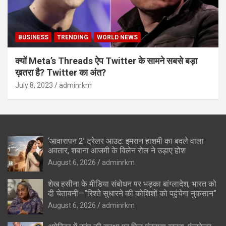
BUSINESS
TRENDING
WORLD NEWS
क्यों Meta’s Threads ऐप Twitter के सामने सबसे बड़ा
ख़तरा है? Twitter का अंत?
July 8, 2023
adminrkm
‘आवारापन 2’ ट्रेलर आउट: इमरान हाशमी का बदले वाला
अवतार, शबाना आजमी के विलेन रोल ने उड़ाए होश
August 6, 2026
adminrkm
शेख हसीना के मीडिया संबोधन पर भड़का बांग्लादेश, भारत को
दी चेतावनी—”रिश्ते सुधारने की कोशिशों को पहुंचेगा नुकसान”
August 6, 2026
adminrkm