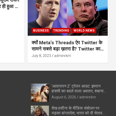
घुराम राजन
BUSINESS
TRENDING
WORLD NEWS
क्यों Meta’s Threads ऐप Twitter के
सामने सबसे बड़ा ख़तरा है? Twitter का
अंत?
July 8, 2023
adminrkm
‘आवारापन 2’ ट्रेलर आउट: इमरान
हाशमी का बदले वाला अवतार, शबाना
आजमी के विलेन रोल ने उड़ाए होश
August 6, 2026
adminrkm
शेख हसीना के मीडिया संबोधन पर
भड़का बांग्लादेश, भारत को दी चेतावनी