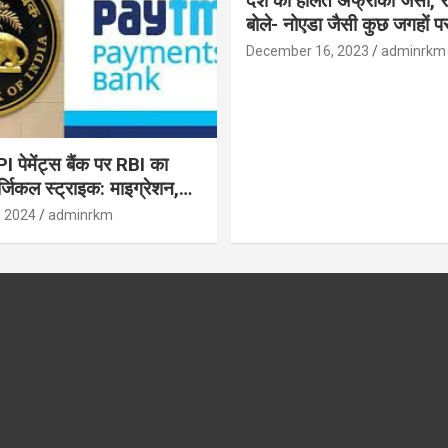
देश की हालत अफ्रीका जैसी, र
बोले- नोएडा जैसी कुछ जगहों पर ही हुआ है
विकास : रघुराम राजन
December 16, 2023
adminrkm
पेमेंट्स बैंक पर RBI का
जिकल स्ट्राइक: माइग्रेशन,
 उपयोगकर्ताओं के लिए सलाह!
, 2024
adminrkm