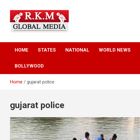
Skip
to
content
Latest Hindi News, Breaking News & Trending Stories from Indi
Latest Hindi News &
and the World
HOME
STATES
NATIONAL
WORLD NEWS
Breaking News – RKM
BOLLYWOOD
Global Media
Home
gujarat police
gujarat police