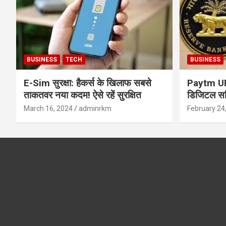
BUSINESS
TECH
BUSINESS
E-Sim सुरक्षा: हैकर्स के खिलाफ सबसे
Paytm UPI 
ताकतवर नया कदम! ऐसे रहें सुरक्षित
डिजिटल सर्
सुरक्षा और
March 16, 2024
adminrkm
February 24