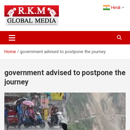
Skip
Hindi
to
▼
content
Latest Hindi News, Breaking News & Trending Stories from India
Latest Hindi News & Breaking
and the World
News – RKM Global Media
Home
government advised to postpone the journey
government advised to postpone the
journey