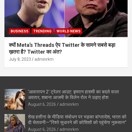
BUSINESS
TRENDING
WORLD NEWS
क्यों Meta’s Threads ऐप Twitter के सामने सबसे बड़ा
ख़तरा है? Twitter का अंत?
July 8, 2023
adminrkm
‘आवारापन 2’ ट्रेलर आउट: इमरान हाशमी का बदले वाला
अवतार, शबाना आजमी के विलेन रोल ने उड़ाए होश
August 6, 2026
adminrkm
शेख हसीना के मीडिया संबोधन पर भड़का बांग्लादेश, भारत को
दी चेतावनी—”रिश्ते सुधारने की कोशिशों को पहुंचेगा नुकसान”
August 6, 2026
adminrkm