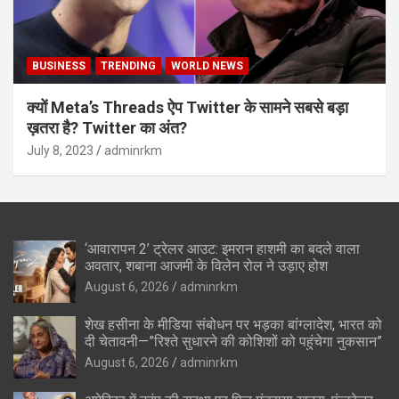
BUSINESS
TRENDING
WORLD NEWS
क्यों Meta’s Threads ऐप Twitter के सामने सबसे बड़ा
ख़तरा है? Twitter का अंत?
July 8, 2023
adminrkm
‘आवारापन 2’ ट्रेलर आउट: इमरान हाशमी का बदले वाला
अवतार, शबाना आजमी के विलेन रोल ने उड़ाए होश
August 6, 2026
adminrkm
शेख हसीना के मीडिया संबोधन पर भड़का बांग्लादेश, भारत को
दी चेतावनी—”रिश्ते सुधारने की कोशिशों को पहुंचेगा नुकसान”
August 6, 2026
adminrkm