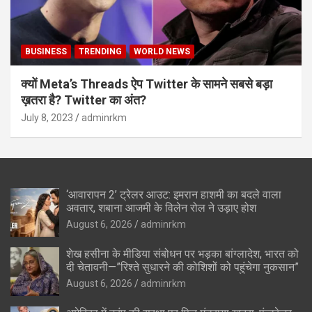
BUSINESS
TRENDING
WORLD NEWS
क्यों Meta’s Threads ऐप Twitter के सामने सबसे बड़ा
ख़तरा है? Twitter का अंत?
July 8, 2023
adminrkm
‘आवारापन 2’ ट्रेलर आउट: इमरान हाशमी का बदले वाला
अवतार, शबाना आजमी के विलेन रोल ने उड़ाए होश
August 6, 2026
adminrkm
शेख हसीना के मीडिया संबोधन पर भड़का बांग्लादेश, भारत को
दी चेतावनी—”रिश्ते सुधारने की कोशिशों को पहुंचेगा नुकसान”
August 6, 2026
adminrkm