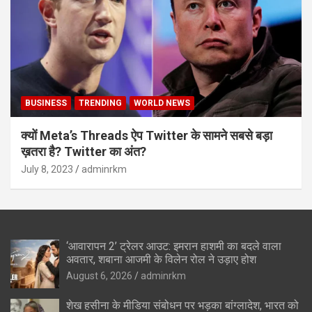
BUSINESS
TRENDING
WORLD NEWS
क्यों Meta’s Threads ऐप Twitter के सामने सबसे बड़ा
ख़तरा है? Twitter का अंत?
July 8, 2023
adminrkm
‘आवारापन 2’ ट्रेलर आउट: इमरान हाशमी का बदले वाला
अवतार, शबाना आजमी के विलेन रोल ने उड़ाए होश
August 6, 2026
adminrkm
शेख हसीना के मीडिया संबोधन पर भड़का बांग्लादेश, भारत को