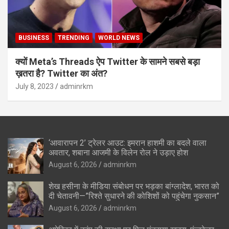
BUSINESS
TRENDING
WORLD NEWS
क्यों Meta’s Threads ऐप Twitter के सामने सबसे बड़ा
ख़तरा है? Twitter का अंत?
July 8, 2023
adminrkm
‘आवारापन 2’ ट्रेलर आउट: इमरान हाशमी का बदले वाला
अवतार, शबाना आजमी के विलेन रोल ने उड़ाए होश
August 6, 2026
adminrkm
शेख हसीना के मीडिया संबोधन पर भड़का बांग्लादेश, भारत को
दी चेतावनी—”रिश्ते सुधारने की कोशिशों को पहुंचेगा नुकसान”
August 6, 2026
adminrkm