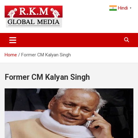
Skip
Hindi
to
▼
content
Latest Hindi News, Breaking News & Trending Stories from India
Latest Hindi News & Breaking
and the World
News – RKM Global Media
Home
Former CM Kalyan Singh
Former CM Kalyan Singh